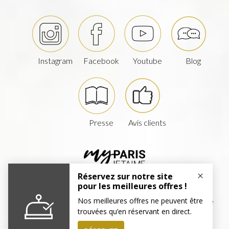
Instagram
Facebook
Youtube
Blog
Presse
Avis clients
Haut de page
©
Paris j'Adore Hotel & Spa
|
7 rue Beudant,
75017
Paris
|
Tél :
+33 1 53 300 300