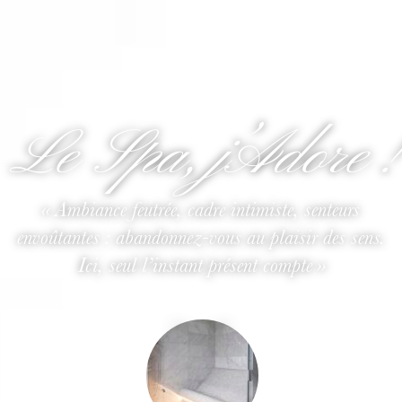
Le Spa, j’Adore !
« Ambiance feutrée, cadre intimiste, senteurs
envoûtantes : abandonnez-vous au plaisir des sens.
Ici, seul l’instant présent compte »