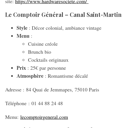
site:
https://www.hardwaresociete.com/
Le Comptoir Général – Canal Saint-Martin
Style
: Décor colonial, ambiance vintage
S
Menu
:
e
Cuisine créole
a
r
Brunch bio
c
Cocktails originaux
h
Prix
: 25€ par personne
f
Atmosphère
: Romantisme décalé
o
r
:
Adresse :
84 Quai de Jemmapes, 75010 Paris
Téléphone :
01 44 88 24 48
Menu:
lecomptoirgeneral.com