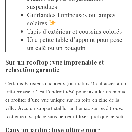
suspendues
Guirlandes lumineuses ou lampes
solaires
S
Tapis d’extérieur et coussins colorés
e
Une petite table d’appoint pour poser
a
r
un café ou un bouquin
c
h
Sur un rooftop : vue imprenable et
f
relaxation garantie
o
r
Certains Parisiens chanceux (ou malins !) ont accès à un
:
toit-terrasse. C’est l’endroit rêvé pour installer un hamac
et profiter d’une vue unique sur les toits en zinc de la
ville. Avec un support stable, un hamac sur pied trouve
facilement sa place sans percer ni fixer quoi que ce soit.
Dans un jardin : luxe ultime pour