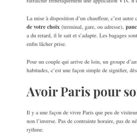
rafraîchir frénétiquement une application VTC n’es
La mise à disposition d’un chauffeur, c’est autre
de votre choix
panc
(terminal, gare, ou adresse),
S
a du retard, il le sait et s’adapte. Les bagages son
e
enfin lâcher prise.
a
r
c
Pour un couple qui arrive de loin, un groupe d’am
h
habitudes, c’est une façon simple de signifier, dès
f
o
r
Avoir Paris pour so
:
Il y a une façon de vivre Paris que peu de visiteur
non l’inverse. Pas de contrainte horaire, pas de né
rythme.