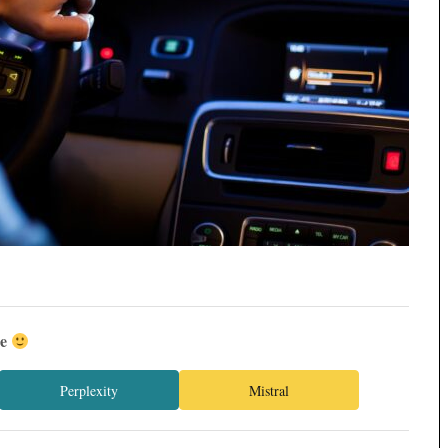
ée
Perplexity
Mistral