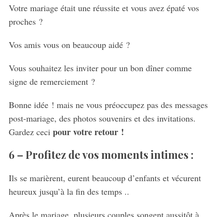
Votre mariage était une réussite et vous avez épaté vos
proches ?
Vos amis vous on beaucoup aidé ?
Vous souhaitez les inviter pour un bon dîner comme
S
e
signe de remerciement ?
a
r
Bonne idée ! mais ne vous préoccupez pas des messages
c
post-mariage, des photos souvenirs et des invitations.
h
pour votre retour !
Gardez ceci
f
o
6 – Profitez de vos moments intimes :
r
:
Ils se marièrent, eurent beaucoup d’enfants et vécurent
heureux jusqu’à la fin des temps ..
Après le mariage, plusieurs couples songent aussitôt à