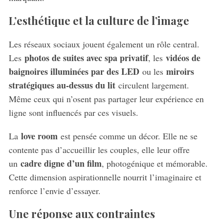
L’esthétique et la culture de l’image
Les réseaux sociaux jouent également un rôle central.
photos de suites avec spa privatif
vidéos de
Les
, les
baignoires illuminées par des LED
miroirs
ou les
stratégiques au-dessus du lit
circulent largement.
Même ceux qui n’osent pas partager leur expérience en
ligne sont influencés par ces visuels.
S
love room
La
est pensée comme un décor. Elle ne se
e
contente pas d’accueillir les couples, elle leur offre
a
r
cadre digne d’un film
un
, photogénique et mémorable.
c
Cette dimension aspirationnelle nourrit l’imaginaire et
h
renforce l’envie d’essayer.
f
o
Une réponse aux contraintes
r