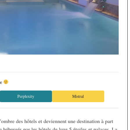
ée
Perplexity
Mistral
l’ombre des hôtels et deviennent une destination à part
pa hébergés par les hôtels de luxe 5 étoiles et palaces. La