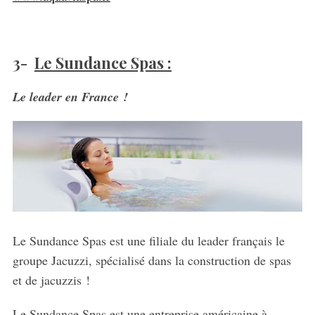
3-
Le Sundance Spas :
Le leader en France !
S
e
Le Sundance Spas est une filiale du leader français le
a
groupe Jacuzzi, spécialisé dans la construction de spas
r
c
et de jacuzzis !
h
f
Le Sundance Spas est une entreprise américaine à