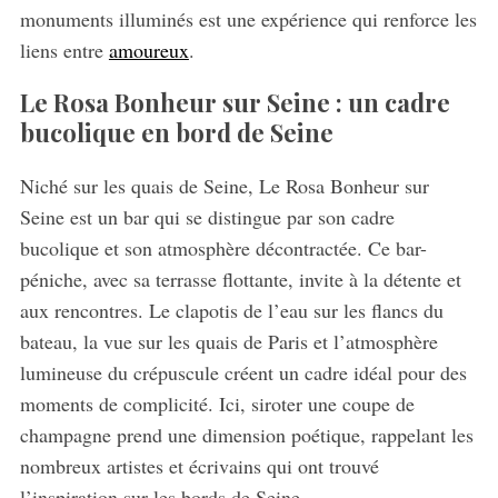
monuments illuminés est une expérience qui renforce les
liens entre
amoureux
.
Le Rosa Bonheur sur Seine : un cadre
bucolique en bord de Seine
Niché sur les quais de Seine, Le Rosa Bonheur sur
S
e
Seine est un bar qui se distingue par son cadre
a
bucolique et son atmosphère décontractée. Ce bar-
r
péniche, avec sa terrasse flottante, invite à la détente et
c
aux rencontres. Le clapotis de l’eau sur les flancs du
h
f
bateau, la vue sur les quais de Paris et l’atmosphère
o
lumineuse du crépuscule créent un cadre idéal pour des
r
moments de complicité. Ici, siroter une coupe de
:
champagne prend une dimension poétique, rappelant les
nombreux artistes et écrivains qui ont trouvé
l’inspiration sur les bords de Seine.