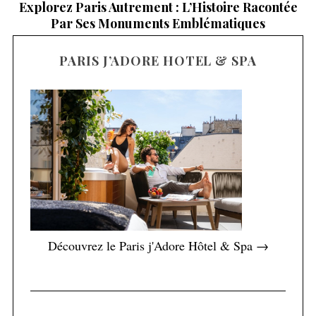
Explorez Paris Autrement : L’Histoire Racontée
D
Par Ses Monuments Emblématiques
PARIS J’ADORE HOTEL & SPA
Découvrez le Paris j'Adore Hôtel & Spa →