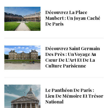
e
a
Découvrez La Place
r
Maubert : Un Joyau Caché
c
De Paris
h
f
o
r
Découvrez Saint Germain
:
Des Près : Un Voyage Au
Cœur De L’Art Et De La
Culture Parisienne
Le Panthéon De Paris :
Lieu De Mémoire Et Trésor
National