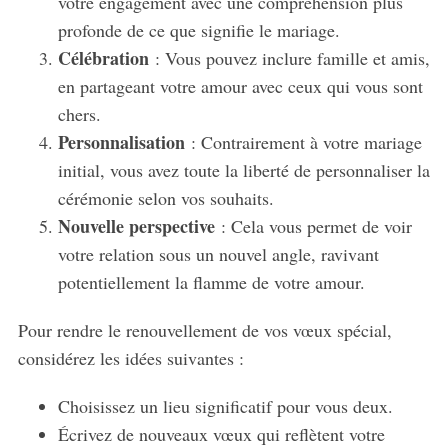
votre engagement avec une compréhension plus
profonde de ce que signifie le mariage.
Célébration
: Vous pouvez inclure famille et amis,
en partageant votre amour avec ceux qui vous sont
chers.
Personnalisation
: Contrairement à votre mariage
initial, vous avez toute la liberté de personnaliser la
cérémonie selon vos souhaits.
S
Nouvelle perspective
: Cela vous permet de voir
e
votre relation sous un nouvel angle, ravivant
a
r
potentiellement la flamme de votre amour.
c
h
Pour rendre le renouvellement de vos vœux spécial,
f
considérez les idées suivantes :
o
r
Choisissez un lieu significatif pour vous deux.
:
Écrivez de nouveaux vœux qui reflètent votre