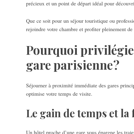
précieux et un point de départ idéal pour découvri
Que ce soit pour un séjour touristique ou profess
rejoindre votre chambre et profiter pleinement de 
S
e
a
Pourquoi privilégie
r
c
gare parisienne ?
h
f
o
r
Séjourner à proximité immédiate des gares princi
:
optimise votre temps de visite.
Le gain de temps et la 
Un hôtel proche d’une gare vous épargne les trajet