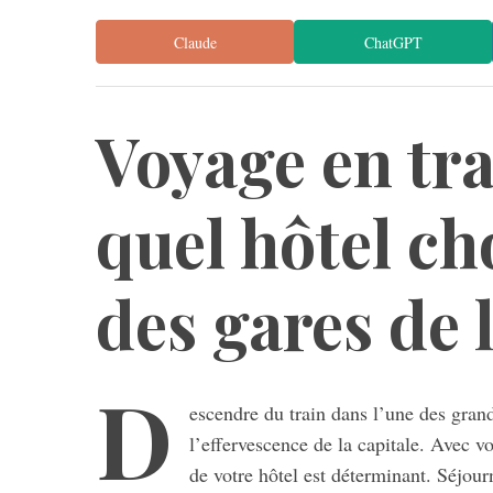
Claude
ChatGPT
Voyage en tra
quel hôtel ch
des gares de l
D
escendre du train dans l’une des gran
l’effervescence de la capitale. Avec vos
de votre hôtel est déterminant. Séjou