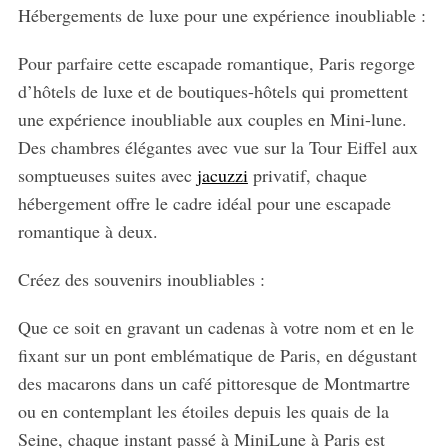
Hébergements de luxe pour une expérience inoubliable :
S
Pour parfaire cette escapade romantique, Paris regorge
e
d’hôtels de luxe et de boutiques-hôtels qui promettent
a
r
une expérience inoubliable aux couples en Mini-lune.
c
Des chambres élégantes avec vue sur la Tour Eiffel aux
h
somptueuses suites avec
jacuzzi
privatif, chaque
f
hébergement offre le cadre idéal pour une escapade
o
r
romantique à deux.
:
Créez des souvenirs inoubliables :
Que ce soit en gravant un cadenas à votre nom et en le
fixant sur un pont emblématique de Paris, en dégustant
des macarons dans un café pittoresque de Montmartre
ou en contemplant les étoiles depuis les quais de la
Seine, chaque instant passé à MiniLune à Paris est