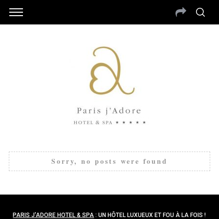
Sorry, no posts were found
S
e
a
PARIS J'ADORE HOTEL & SPA
: UN HÔTEL LUXUEUX ET FOU À LA FOIS !