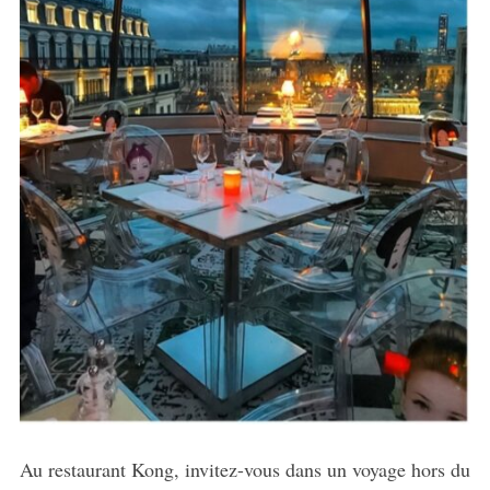
a
r
c
h
f
o
r
:
Au restaurant Kong, invitez-vous dans un voyage hors du