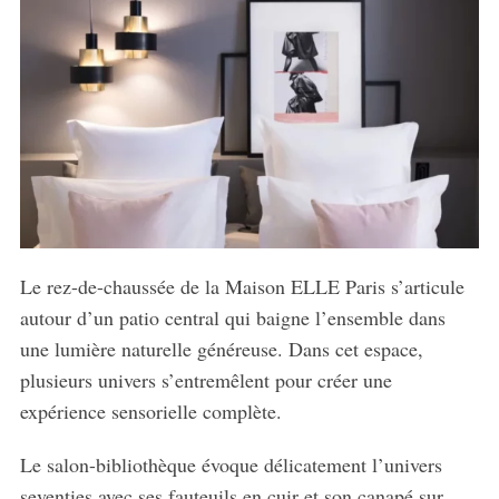
Le rez-de-chaussée de la Maison ELLE Paris s’articule
autour d’un patio central qui baigne l’ensemble dans
une lumière naturelle généreuse. Dans cet espace,
plusieurs univers s’entremêlent pour créer une
expérience sensorielle complète.
S
Le salon-bibliothèque évoque délicatement l’univers
e
seventies avec ses fauteuils en cuir et son canapé sur